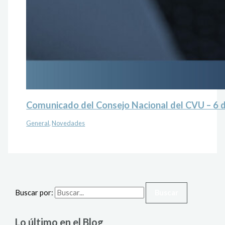
Comunicado del Consejo Nacional del CVU – 6 
General
,
Novedades
Buscar por:
Lo último en el Blog