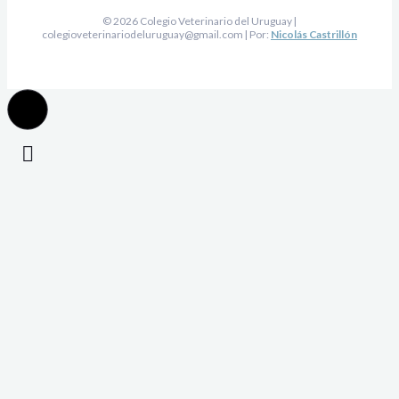
© 2026 Colegio Veterinario del Uruguay |
colegioveterinariodeluruguay@gmail.com
| Por:
Nicolás Castrillón