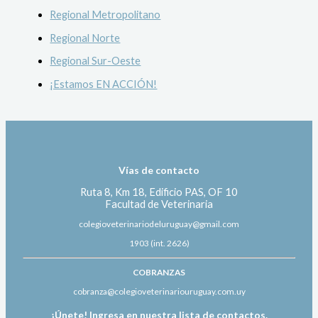
Regional Metropolitano
Regional Norte
Regional Sur-Oeste
¡Estamos EN ACCIÓN!
Vías de contacto
Ruta 8, Km 18, Edificio PAS, OF 10
Facultad de Veterinaria
colegioveterinariodeluruguay@gmail.com
1903 (int. 2626)
COBRANZAS
cobranza@colegioveterinariouruguay.com.uy
¡Únete! Ingresa en nuestra lista de contactos.