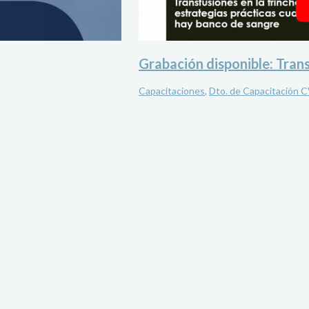
Grabación disponible: Trans
Capacitaciones
,
Dto. de Capacitación 