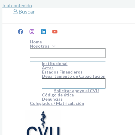
Ir al contenido
Buscar
Home
Nosotros
Institucional
Actas
Estados Financieros
Departamento de Capacitación
Solicitar apoyo al CVU
Código de ética
Denuncias
Colegiados / Matriculación