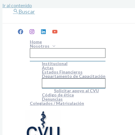
Ir al contenido
Buscar
Home
Nosotros
Institucional
Actas
Estados Financieros
Departamento de Capacitación
Solicitar apoyo al CVU
Código de ética
Denuncias
Colegiados / Matriculación